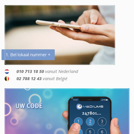
1. Bel lokaal nummer +
010 713 18 50
vanuit Nederland
02 788 12 43
vanuit België